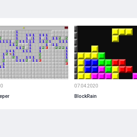
20
07.04.2020
eper
BlockRain