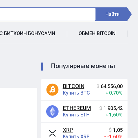
Найти
 С БИТКОИН БОНУСАМИ
ОБМЕН BITCOIN
Популярные монеты
BITCOIN
$
64 556,00
Купить BTC
0,70%
ETHEREUM
$
1 905,42
Купить ETH
1,60%
XRP
$
1,05
Купить XRP
-1,60%