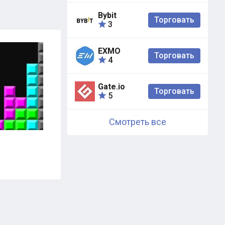
Bybit
Торговать
3
EXMO
Торговать
4
Gate.io
Торговать
5
Смотреть все