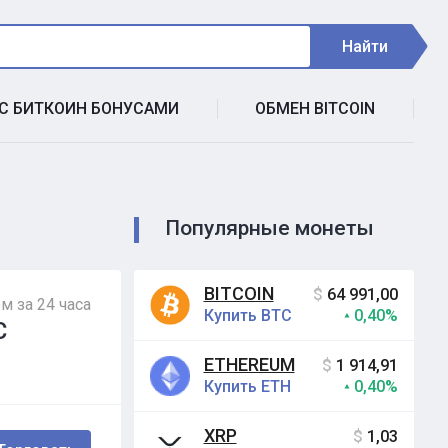
Найти
 С БИТКОИН БОНУСАМИ
ОБМЕН BITCOIN
Популярные монеты
BITCOIN
$
64 991,00
м за 24 часа
Купить BTC
0,40%
C
ETHEREUM
$
1 914,91
Купить ETH
0,40%
XRP
$
1,03