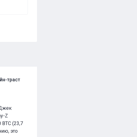
йн-траст
 Джек
ay-Z
 BTC (23,7
ию, это