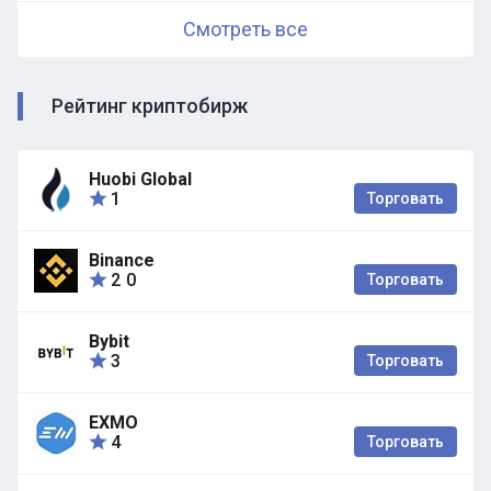
Смотреть все
Рейтинг криптобирж
Huobi Global
1
Торговать
Binance
2
0
Торговать
Bybit
3
Торговать
EXMO
4
Торговать