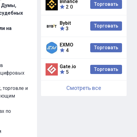
Binance
Торговать
й Думы,
2
0
 судебных
Bybit
Торговать
ли на
3
EXMO
Торговать
4
 в
Gate.io
Торговать
5
О цифровых
Смотреть все
 торговле и
зующим
ах по
м