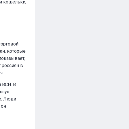
и кошельки,
торговой
ран, которые
показывает,
 россиян в
ы.
 BCH. В
ьзуя
е. Люди
 он