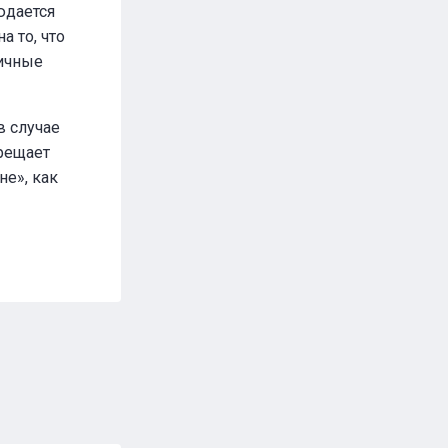
юдается
 то, что
личные
в случае
прещает
не», как