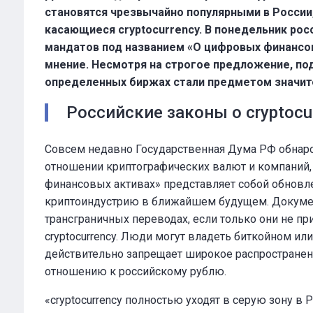
становятся чрезвычайно популярными в России
касающиеся cryptocurrency. В понедельник ро
мандатов под названием «О цифровых финансов
мнение. Несмотря на строгое предложение, по
определенных биржах стали предметом значите
Российские законы о cryptocu
Совсем недавно Государственная Дума РФ обнаро
отношении криптографических валют и компаний,
финансовых активах» представляет собой обновле
криптоиндустрию в ближайшем будущем. Докумен
трансграничных переводах, если только они не п
cryptocurrency. Люди могут владеть биткойном и
действительно запрещает широкое распространени
отношению к российскому рублю.
«cryptocurrency полностью уходят в серую зону в 