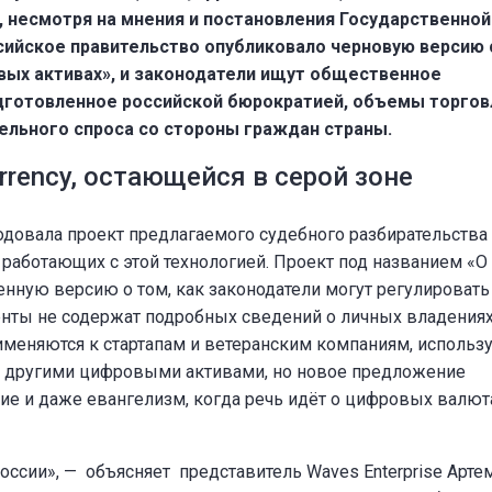
, несмотря на мнения и постановления Государственно
ссийское правительство опубликовало черновую версию
ых активах», и законодатели ищут общественное
дготовленное российской бюрократией, объемы торгов
льного спроса со стороны граждан страны.
rrency, остающейся в серой зоне
довала проект предлагаемого судебного разбирательства
 работающих с этой технологией. Проект под названием «
нную версию о том, как законодатели могут регулировать
ты не содержат подробных сведений о личных владениях,
рименяются к стартапам и ветеранским компаниям, исполь
ли другими цифровыми активами, но новое предложение
е и даже евангелизм, когда речь идёт о цифровых валют
России», — объясняет представитель Waves Enterprise Арте