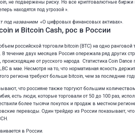
oin, не подвержены риску. Но все криптовалютные биржи 
еперь находятся под угрозой ».
кт под названием
«О цифровых финансовых активах».
coin и Bitcoin Cash, рос в России
ъем российской торговли bitcoin (BTC) на одно ранговой 
т. В течение двух месяцев Россия опережала ряд других ст
происходящие от русского народа. Статистика Coin Dance 
BC в мае. Несмотря на то, что нормативная ясность держит
ого региона требуют больше bitcoin, чем за последние год
азывают, что россияне также торгуют большим количеством
бия, есть люди, которые торговали от 50 до 100 раз, испол
уществили более тысячи покупок и продаж в местном регион
овские переводы. Один трейдер из России показывает, что
BCH.
вивается в России.