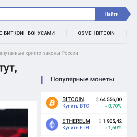
Найти
 С БИТКОИН БОНУСАМИ
ОБМЕН BITCOIN
 запутанные крипто-законы России
тут,
Популярные монеты
BITCOIN
$
64 556,00
Купить BTC
0,70%
ETHEREUM
$
1 905,42
Купить ETH
1,60%