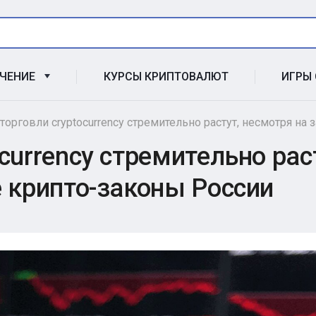
УЧЕНИЕ
КУРСЫ КРИПТОВАЛЮТ
ИГРЫ
орговли cryptocurrency стремительно растут, несмотря на
urrency стремительно рас
 крипто-законы России