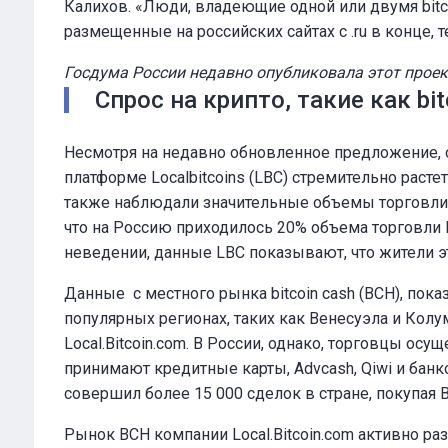
Калихов. «Люди, владеющие одной или двумя bitc
размещенные на российских сайтах с .ru в конце, т
Госдума России недавно опубликовала этот прое
Спрос на крипто, такие как bit
Несмотря на недавно обновленное предложение, об
платформе Localbitcoins (LBC) стремительно расте
также наблюдали значительные объемы торговли, 
что на Россию приходилось 20% объема торговли L
неведении, данные LBC показывают, что жители эт
Данные с местного рынка bitcoin cash (BCH), пок
популярных регионах, таких как Венесуэла и Колум
Local.Bitcoin.com. В России, однако, торговцы ос
принимают кредитные карты, Advcash, Qiwi и банк
совершил более 15 000 сделок в стране, покупая 
Рынок BCH компании Local.Bitcoin.com активно раз