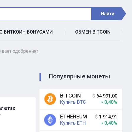
Найти
 С БИТКОИН БОНУСАМИ
ОБМЕН BITCOIN
идает одобрения»
Популярные монеты
BITCOIN
$
64 991,00
Купить BTC
0,40%
алютах
т
ETHEREUM
$
1 914,91
Купить ETH
0,40%