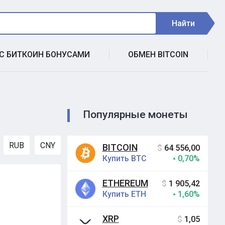
Найти
 С БИТКОИН БОНУСАМИ
ОБМЕН BITCOIN
Популярные монеты
RUB
CNY
BITCOIN
$
64 556,00
Купить BTC
0,70%
ETHEREUM
$
1 905,42
Купить ETH
1,60%
XRP
$
1,05