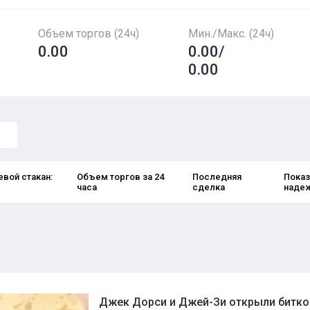
Объем торгов (24ч)
Мин./Макс. (24ч)
0.00
0.00/
0.00
вой стакан:
Объем торгов за 24
Последняя
Показ
часа
сделка
наде
Джек Дорси и Джей-Зи открыли битко