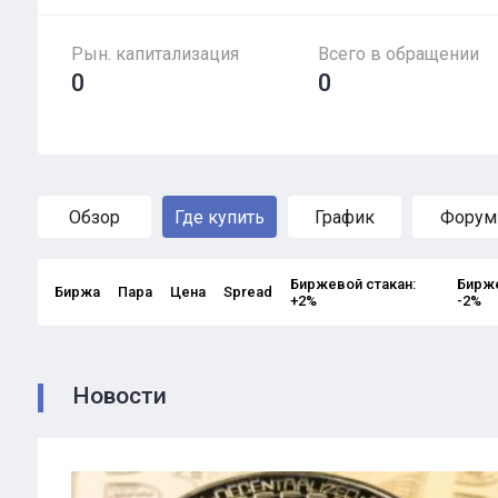
Рын. капитализация
Всего в обращении
0
0
Обзор
Где купить
График
Форум
Биржевой стакан:
Бирже
Биржа
Пара
Цена
Spread
+2%
-2%
Новости