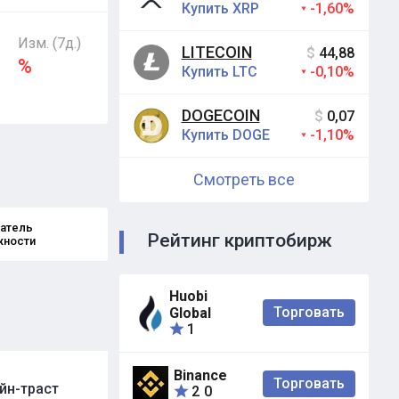
Купить XRP
-1,60%
Изм. (7д.)
LITECOIN
$
44,88
%
Купить LTC
-0,10%
DOGECOIN
$
0,07
Купить DOGE
-1,10%
Смотреть все
атель
Рейтинг криптобирж
жности
Huobi
Торговать
Global
1
Binance
Торговать
йн-траст
2
0