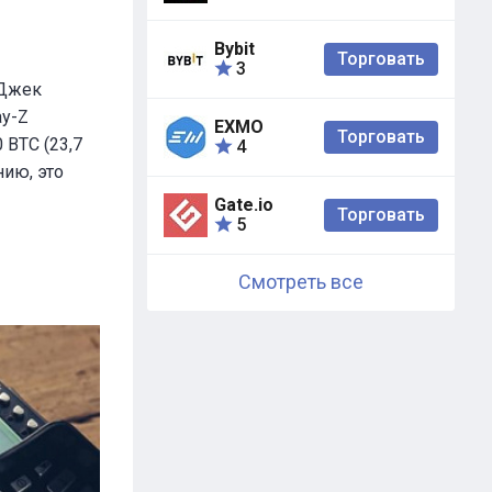
Bybit
Торговать
3
 Джек
ay-Z
EXMO
Торговать
 BTC (23,7
4
ию, это
Gate.io
Торговать
5
Смотреть все